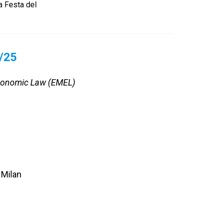
a Festa del
/25
conomic Law (EMEL)
 Milan