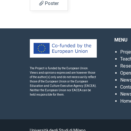
Poster
MENU
Proje
Teac
Rese
The Project is funded by the European Union.
Open
Views and opinions expressed are however those
of the author(s) only and do not necessarily reflect
News
those of the European Union or the European
Education and Culture Executive Agency (EACEA).
Cont
Neither the European Union nor EACEA can be
News
held responsible for them.
Hom
Università degli Studi di Milano