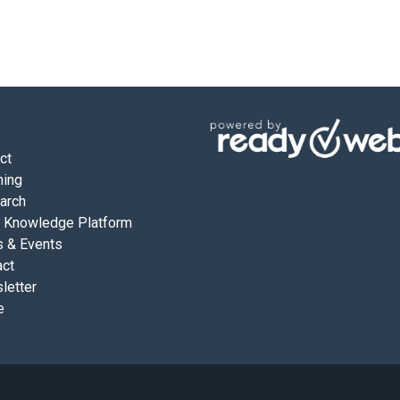
ct
hing
arch
 Knowledge Platform
 & Events
act
letter
e